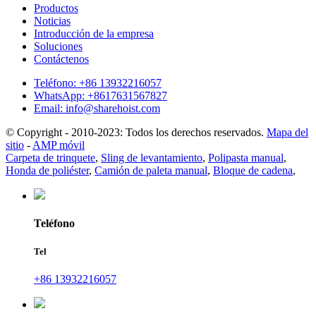
Productos
Noticias
Introducción de la empresa
Soluciones
Contáctenos
Teléfono: +86 13932216057
WhatsApp: +8617631567827
Email: info@sharehoist.com
© Copyright - 2010-2023: Todos los derechos reservados.
Mapa del
sitio
-
AMP móvil
Carpeta de trinquete
,
Sling de levantamiento
,
Polipasta manual
,
Honda de poliéster
,
Camión de paleta manual
,
Bloque de cadena
,
Teléfono
Tel
+86 13932216057