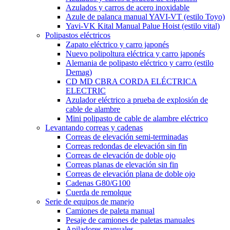
Azulados y carros de acero inoxidable
Azule de palanca manual YAVI-VT (estilo Toyo)
Yavi-VK Kital Manual Palue Hoist (estilo vital)
Polipastos eléctricos
Zapato eléctrico y carro japonés
Nuevo polipoltura eléctrica y carro japonés
Alemania de polipasto eléctrico y carro (estilo
Demag)
CD MD CBRA CORDA ELÉCTRICA
ELECTRIC
Azulador eléctrico a prueba de explosión de
cable de alambre
Mini polipasto de cable de alambre eléctrico
Levantando correas y cadenas
Correas de elevación semi-terminadas
Correas redondas de elevación sin fin
Correas de elevación de doble ojo
Correas planas de elevación sin fin
Correas de elevación plana de doble ojo
Cadenas G80/G100
Cuerda de remolque
Serie de equipos de manejo
Camiones de paleta manual
Pesaje de camiones de paletas manuales
Apiladores manuales