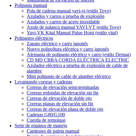
Polipasta manual
Pola de cadena manual yavi-vt (estilo Toyo)
Azulados y carros a prueba de explosión
Azulados y carros de acero inoxidable
Azule de palanca manual YAVI-VT (estilo Toyo)
Yavi-VK Kital Manual Palue Hoist (estilo vital)
Polipastos eléctricos
Zapato eléctrico y carro japonés
Nuevo polipoltura eléctrica y carro japonés
Alemania de polipasto eléctrico y carro (estilo Demag)
CD MD CBRA CORDA ELÉCTRICA ELECTRIC
Azulador eléctrico a prueba de explosión de cable de
alambre
Mini polipasto de cable de alambre eléctrico
Levantando correas y cadenas
Correas de elevación semi-terminadas
Correas redondas de elevación sin fin
Correas de elevación de doble ojo
Correas planas de elevación sin fin
Correas de elevación plana de doble ojo
Cadenas G80/G100
Cuerda de remolque
Serie de equipos de manejo
Camiones de paleta manual