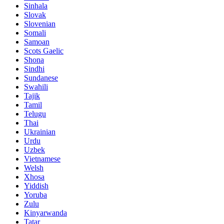
Sinhala
Slovak
Slovenian
Somali
Samoan
Scots Gaelic
Shona
Sindhi
Sundanese
Swahili
Tajik
Tamil
Telugu
Thai
Ukrainian
Urdu
Uzbek
Vietnamese
Welsh
Xhosa
Yiddish
Yoruba
Zulu
Kinyarwanda
Tatar