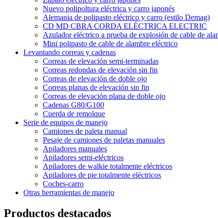
Nuevo polipoltura eléctrica y carro japonés
Alemania de polipasto eléctrico y carro (estilo Demag)
CD MD CBRA CORDA ELÉCTRICA ELECTRIC
Azulador eléctrico a prueba de explosión de cable de al
Mini polipasto de cable de alambre eléctrico
Levantando correas y cadenas
Correas de elevación semi-terminadas
Correas redondas de elevación sin fin
Correas de elevación de doble ojo
Correas planas de elevación sin fin
Correas de elevación plana de doble ojo
Cadenas G80/G100
Cuerda de remolque
Serie de equipos de manejo
Camiones de paleta manual
Pesaje de camiones de paletas manuales
Apiladores manuales
Apiladores semi-eléctricos
Apiladores de walkie totalmente eléctricos
Apiladores de pie totalmente eléctricos
Coches-carro
Otras herramientas de manejo
Productos destacados