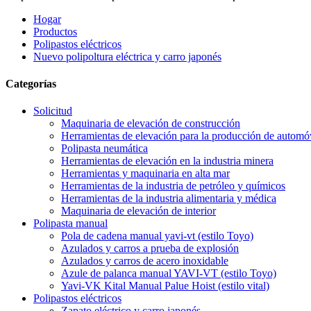
Hogar
Productos
Polipastos eléctricos
Nuevo polipoltura eléctrica y carro japonés
Categorías
Solicitud
Maquinaria de elevación de construcción
Herramientas de elevación para la producción de automó
Polipasta neumática
Herramientas de elevación en la industria minera
Herramientas y maquinaria en alta mar
Herramientas de la industria de petróleo y químicos
Herramientas de la industria alimentaria y médica
Maquinaria de elevación de interior
Polipasta manual
Pola de cadena manual yavi-vt (estilo Toyo)
Azulados y carros a prueba de explosión
Azulados y carros de acero inoxidable
Azule de palanca manual YAVI-VT (estilo Toyo)
Yavi-VK Kital Manual Palue Hoist (estilo vital)
Polipastos eléctricos
Zapato eléctrico y carro japonés