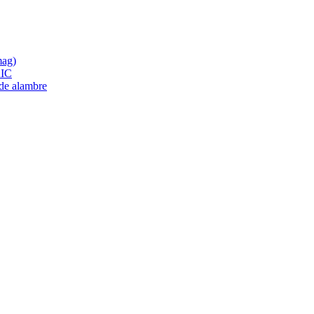
mag)
IC
 de alambre