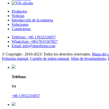
Productos
Noticias
Introducción de la empresa
Soluciones
Contáctenos
Teléfono: +86 13932216057
WhatsApp: +8617631567827
Email: info@sharehoist.com
© Copyright - 2010-2023: Todos los derechos reservados.
Mapa del si
Polipasta manual
,
Camión de paleta manual
,
Sling de levantamiento
,
Teléfono
Tel
+86 13932216057