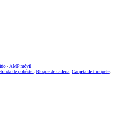
tio
-
AMP móvil
Honda de poliéster
,
Bloque de cadena
,
Carpeta de trinquete
,