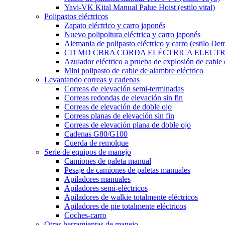
Yavi-VK Kital Manual Palue Hoist (estilo vital)
Polipastos eléctricos
Zapato eléctrico y carro japonés
Nuevo polipoltura eléctrica y carro japonés
Alemania de polipasto eléctrico y carro (estilo De
CD MD CBRA CORDA ELÉCTRICA ELECTR
Azulador eléctrico a prueba de explosión de cable
Mini polipasto de cable de alambre eléctrico
Levantando correas y cadenas
Correas de elevación semi-terminadas
Correas redondas de elevación sin fin
Correas de elevación de doble ojo
Correas planas de elevación sin fin
Correas de elevación plana de doble ojo
Cadenas G80/G100
Cuerda de remolque
Serie de equipos de manejo
Camiones de paleta manual
Pesaje de camiones de paletas manuales
Apiladores manuales
Apiladores semi-eléctricos
Apiladores de walkie totalmente eléctricos
Apiladores de pie totalmente eléctricos
Coches-carro
Otras herramientas de manejo